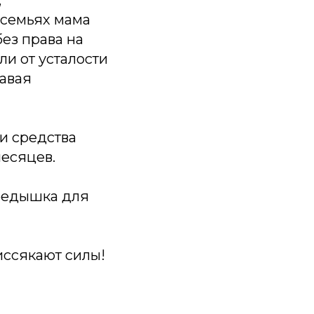
 семьях мама
без права на
ли от усталости
давая
и средства
месяцев.
ередышка для
иссякают силы!