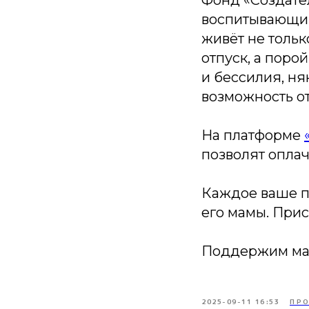
воспитывающим
живёт не только
отпуск, а поро
и бессилия, ня
возможность от
На платформе
позволят оплач
Каждое ваше п
его мамы. При
Поддержим мам
2025-09-11 16:53
ПР