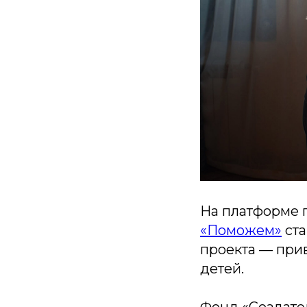
На платформе 
«Поможем»
ста
проекта — при
детей.
Фонд «Создате