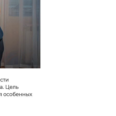
сти
а. Цель
ля особенных
,