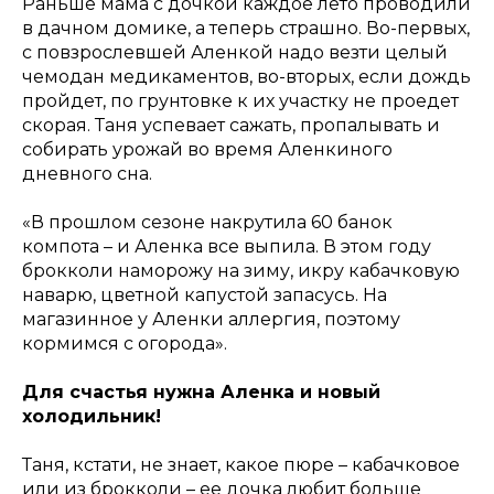
Раньше мама с дочкой каждое лето проводили
в дачном домике, а теперь страшно. Во-первых,
с повзрослевшей Аленкой надо везти целый
чемодан медикаментов, во-вторых, если дождь
пройдет, по грунтовке к их участку не проедет
скорая. Таня успевает сажать, пропалывать и
собирать урожай во время Аленкиного
дневного сна.
«В прошлом сезоне накрутила 60 банок
компота – и Аленка все выпила. В этом году
брокколи наморожу на зиму, икру кабачковую
наварю, цветной капустой запасусь. На
магазинное у Аленки аллергия, поэтому
кормимся с огорода».
Для счастья нужна Аленка и новый
холодильник!
Таня, кстати, не знает, какое пюре – кабачковое
или из брокколи – ее дочка любит больше