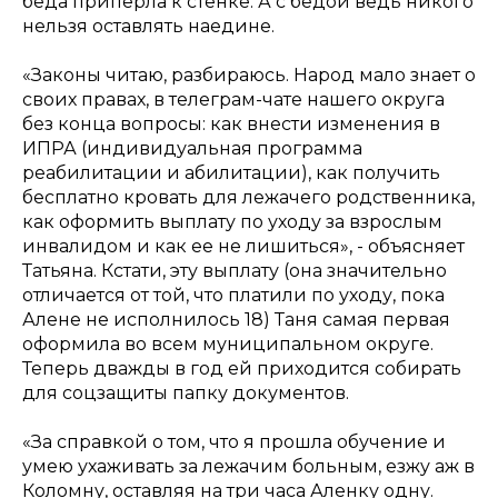
беда приперла к стенке. А с бедой ведь никого
нельзя оставлять наедине.
«Законы читаю, разбираюсь. Народ мало знает о
своих правах, в телеграм-чате нашего округа
без конца вопросы: как внести изменения в
ИПРА (индивидуальная программа
реабилитации и абилитации), как получить
бесплатно кровать для лежачего родственника,
как оформить выплату по уходу за взрослым
инвалидом и как ее не лишиться», - объясняет
Татьяна. Кстати, эту выплату (она значительно
отличается от той, что платили по уходу, пока
Алене не исполнилось 18) Таня самая первая
оформила во всем муниципальном округе.
Теперь дважды в год ей приходится собирать
для соцзащиты папку документов.
«За справкой о том, что я прошла обучение и
умею ухаживать за лежачим больным, езжу аж в
Коломну, оставляя на три часа Аленку одну.