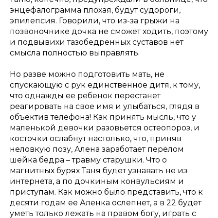
энцефалограмма плохая, будут судороги,
эпилепсия. Говорили, что из-за грыжи на
позвоночнике дочка не сможет ходить, поэтому
и подвывихи тазобедренных суставов нет
смысла полностью выправлять.
Но разве можно подготовить мать, не
спускающую с рук единственное дитя, к тому,
что однажды ее ребенок перестанет
реагировать на свое имя и улыбаться, глядя в
объектив телефона! Как принять мысль, что у
маленькой девочки разовьется остеопороз, и
косточки ослабнут настолько, что, приняв
неловкую позу, Алена заработает перелом
шейка бедра – травму старушки. Что о
магнитных бурях Таня будет узнавать не из
интернета, а по дочкиным конвульсиям и
приступам. Как можно было представить, что к
десяти годам ее Аленка ослепнет, а в 22 будет
уметь только лежать на правом богу, играть с