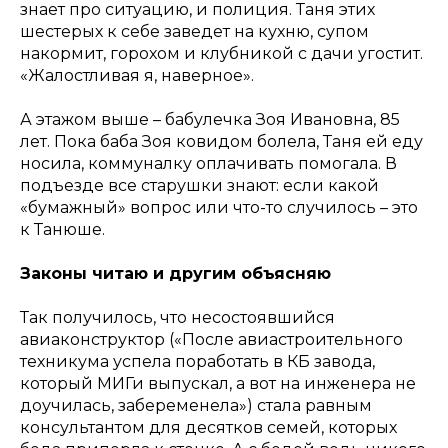
знает про ситуацию, и полиция. Таня этих
шестерых к себе заведет на кухню, супом
накормит, горохом и клубникой с дачи угостит.
«Жалостливая я, наверное».
А этажом выше – бабулечка Зоя Ивановна, 85
лет. Пока баба Зоя ковидом болела, Таня ей еду
носила, коммуналку оплачивать помогала. В
подъезде все старушки знают: если какой
«бумажный» вопрос или что-то случилось – это
к Танюше.
Законы читаю и другим объясняю
Так получилось, что несостоявшийся
авиаконструктор («После авиастроительного
техникума успела поработать в КБ завода,
который МИГи выпускал, а вот на инженера не
доучилась, забеременела») стала равным
консультантом для десятков семей, которых