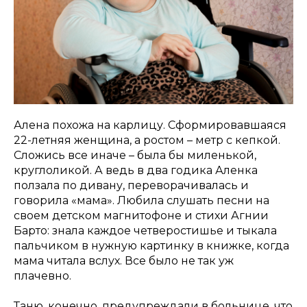
Алена похожа на карлицу. Сформировавшаяся
22-летняя женщина, а ростом – метр с кепкой.
Сложись все иначе – была бы миленькой,
круглоликой. А ведь в два годика Аленка
ползала по дивану, переворачивалась и
говорила «мама». Любила слушать песни на
своем детском магнитофоне и стихи Агнии
Барто: знала каждое четверостишье и тыкала
пальчиком в нужную картинку в книжке, когда
мама читала вслух. Все было не так уж
плачевно.
Таню, конечно, предупреждали в больнице, что