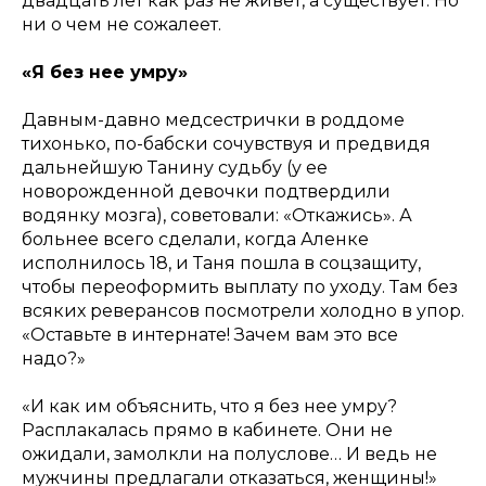
двадцать лет как раз не живет, а существует. Но
ни о чем не сожалеет.
«Я без нее умру»
Давным-давно медсестрички в роддоме
тихонько, по-бабски сочувствуя и предвидя
дальнейшую Танину судьбу (у ее
новорожденной девочки подтвердили
водянку мозга), советовали: «Откажись». А
больнее всего сделали, когда Аленке
исполнилось 18, и Таня пошла в соцзащиту,
чтобы переоформить выплату по уходу. Там без
всяких реверансов посмотрели холодно в упор.
«Оставьте в интернате! Зачем вам это все
надо?»
«И как им объяснить, что я без нее умру?
Расплакалась прямо в кабинете. Они не
ожидали, замолкли на полуслове… И ведь не
мужчины предлагали отказаться, женщины!»